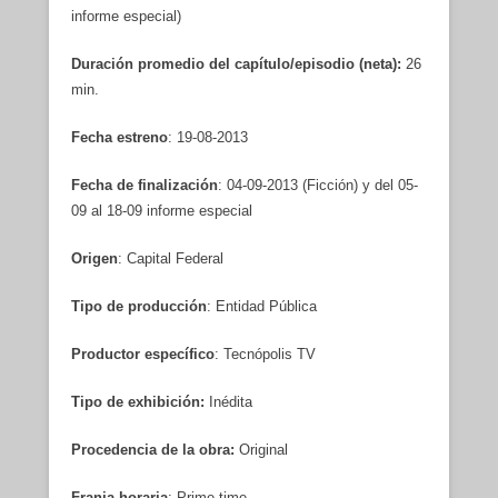
informe especial)
Duración promedio del capítulo/episodio (neta):
26
min.
Fecha estreno
: 19-08-2013
Fecha de finalización
: 04-09-2013 (Ficción) y del 05-
09 al 18-09 informe especial
Origen
: Capital Federal
Tipo de producción
: Entidad Pública
Productor específico
: Tecnópolis TV
Tipo de exhibición:
Inédita
Procedencia de la obra:
Original
Franja horaria
: Prime time