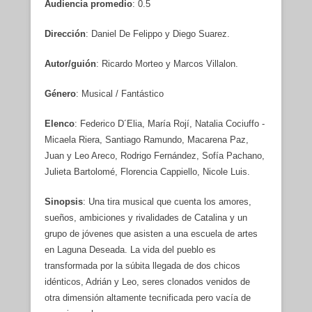
Audiencia promedio
: 0.5
Dirección
: Daniel De Felippo y Diego Suarez.
Autor/guión
: Ricardo Morteo y Marcos Villalon.
Género
: Musical / Fantástico
Elenco
: Federico D´Elia, María Rojí, Natalia Cociuffo -
Micaela Riera, Santiago Ramundo, Macarena Paz,
Juan y Leo Areco, Rodrigo Fernández, Sofía Pachano,
Julieta Bartolomé, Florencia Cappiello, Nicole Luis.
Sinopsis
: Una tira musical que cuenta los amores,
sueños, ambiciones y rivalidades de Catalina y un
grupo de jóvenes que asisten a una escuela de artes
en Laguna Deseada. La vida del pueblo es
transformada por la súbita llegada de dos chicos
idénticos, Adrián y Leo, seres clonados venidos de
otra dimensión altamente tecnificada pero vacía de