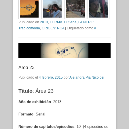
Publicado en
2013
,
FORMATO: Serie
,
GÉNERO:
Tragicomedia
,
ORIGEN: NOA
|
Etiquetado como
A
Área 23
Publicado el
4 febrero, 2015
por
Alejandra Pía Nicolosi
Título
: Área 23
Año de exhibición
: 2013
Formato
: Serial
Número de capítulos/episodios
: 10 (4 episodios de