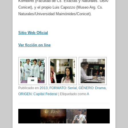
Kornblihtt (Facultad de Cs. Exactas y Naturales. UBA/
Conicet), y el propio Luis Capozzo (Museo Arg. Cs.
Naturales/Universidad Maimónides/Conicet).
Sitio Web Oficial
Ver ficción on line
Publicado en
2013
,
FORMATO: Serial
,
GÉNERO: Drama
,
ORIGEN: Capital Federal
|
Etiquetado como
A