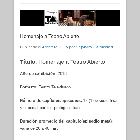
Homenaje a Teatro Abierto
Publicado el
4 febrero, 2015
por
Alejandra Pía Nicolosi
Título
: Homenaje a Teatro Abierto
Año de exhibición:
2013
Formato
: Teatro Televisado
Número de capítulos/episodios:
12 (1 episodio final
y especial con los protagonistas).
Duración promedio del capítulo/episodio (neta):
varía de 26 a 40 min.