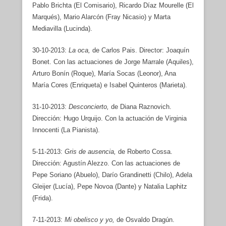
Pablo Brichta (El Comisario), Ricardo Díaz Mourelle (El
Marqués), Mario Alarcón (Fray Nicasio) y Marta
Mediavilla (Lucinda).
30-10-2013:
La oca,
de Carlos Pais. Director: Joaquín
Bonet. Con las actuaciones de Jorge Marrale (Aquiles),
Arturo Bonín (Roque), María Socas (Leonor), Ana
María Cores (Enriqueta) e Isabel Quinteros (Marieta).
31-10-2013:
Desconcierto,
de Diana Raznovich.
Dirección: Hugo Urquijo. Con la actuación de Virginia
Innocenti (La Pianista).
5-11-2013:
Gris de ausencia,
de Roberto Cossa.
Dirección: Agustín Alezzo. Con las actuaciones de
Pepe Soriano (Abuelo), Darío Grandinetti (Chilo), Adela
Gleijer (Lucía), Pepe Novoa (Dante) y Natalia Laphitz
(Frida).
7-11-2013:
Mi obelisco y yo,
de Osvaldo Dragún.