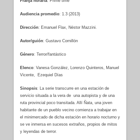
Franja horaria
: Prime time
Audiencia promedio
: 1.3 (2013)
Dirección
: Emanuel Flax, Néstor Mazzini.
Autor/guión
: Gustavo Cornillón
Género
: Terror/fantástico
Elenco
: Vanesa González, Lorenzo Quinteros, Manuel
Vicente, Ezequiel Días
Sinopsis
: La serie transcurre en una estación de
servicio situada a la vera de una autopista y de una
ruta provincial poco transitada. Allí Ñata, una joven
habitante de un pueblo vecino comienza a trabajar en
el minimercado de dicha estación en horario nocturno y
se ve inmersa en sucesos extraños, propios de mitos
y leyendas de terror.