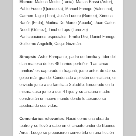
Elenco
: Malena Medici (Tania), Matias Bassi (Astor),
Pablo Fusco (Quinquela), Manuel Fanego (Valentino),
Carmen Tagle (Tina), Julián Lucero (Romeo), Ximena
Banús (Frida), Maitina De Marco (Abuela), Juan Carlos
Noodt (Gómez), Tincho Lups (Lorenzo).
Participaciones especiales: Emilio Disi, Daniel Fanego,
Guillermo Angelelli, Osqui Guzmán.
Sinopsis
: Astor Rampante, padre de familia y líder del
clan mafioso de los 48 barrios porteños “Las cinco
familias” es capturado in fraganti, justo antes de dar su
golpe más grande. Condenado a prisión domiciliaria, es
enviado junto a su familia a Saladillo. Encerrado en la
misma casa junto a sus 4 hijos y su anciana madre
construirán un nuevo mundo donde lo absurdo se
apodera de sus vidas.
Comentarios relevantes
: Nació como una obra de
teatro y se llevó a cabo en el circuito under de Buenos
Aires. Luego se propusieron convertirla en una ficción