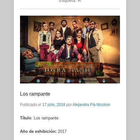
Etiqueta:
R
Los rampante
Publicado el
17 julio, 2018
por
Alejandra Pía Nicolosi
Título
: Los rampante
A
ñ
o de
exhibición
:
2017