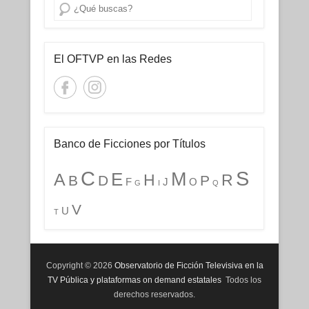
Buscar
El OFTVP en las Redes
Banco de Ficciones por Títulos
C
S
M
E
A
H
R
B
D
P
F
J
O
G
I
Q
V
U
T
Copyright © 2026
Observatorio de Ficción Televisiva en la
TV Pública y plataformas on demand estatales
Todos los
derechos reservados.