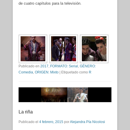
de cuatro capítulos para la televisión.
Publicado en
2017
,
FORMATO: Serial
,
GÉNERO:
Comedia
,
ORIGEN: Mixto
|
Etiquetado como
R
La riña
Publicado el
4 febrero, 2015
por
Alejandra Pía Nicolosi