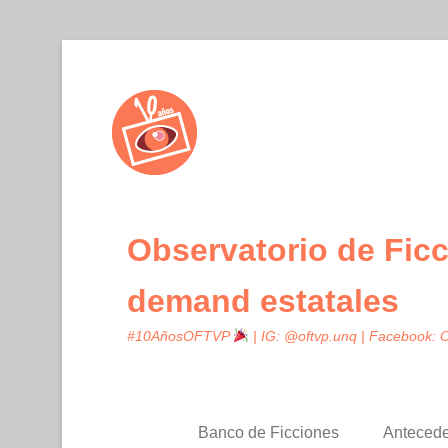
Observatorio de Ficc
demand estatales
#10AñosOFTVP
| IG: @oftvp.unq | Facebook:
Banco de Ficciones
Anteced