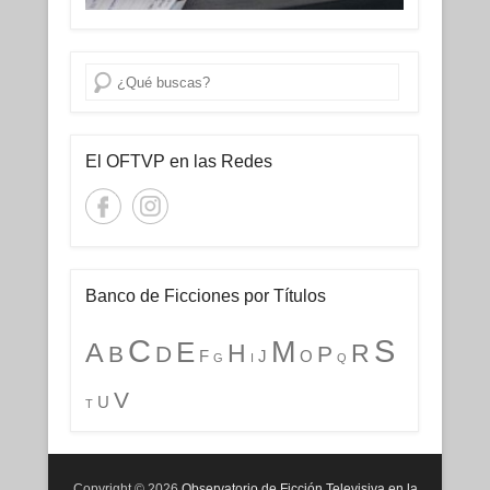
Buscar
El OFTVP en las Redes
Banco de Ficciones por Títulos
C
S
M
E
A
H
R
B
D
P
F
J
O
G
I
Q
V
U
T
Copyright © 2026
Observatorio de Ficción Televisiva en la