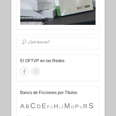
Buscar
El OFTVP en las Redes
Banco de Ficciones por Títulos
C
S
M
E
A
H
R
B
D
P
F
J
O
G
I
Q