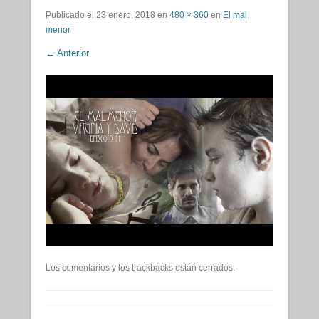
Publicado el
23 enero, 2018
en
480 × 360
en
El mal
menor
← Anterior
Los comentarios y los trackbacks están cerrados.