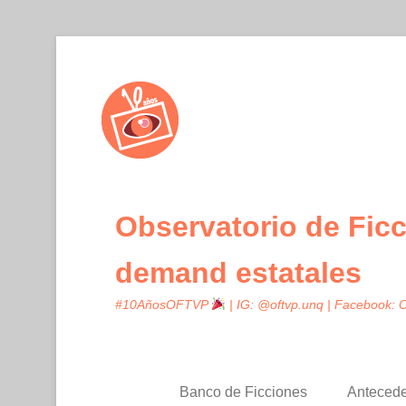
Observatorio de Ficc
demand estatales
#10AñosOFTVP
| IG: @oftvp.unq | Facebook:
Banco de Ficciones
Anteced